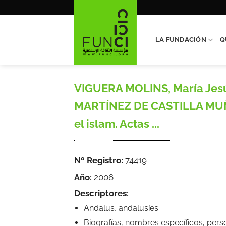
Saltar
al
contenido
LA FUNDACIÓN
Q
VIGUERA MOLINS, María Jesús
MARTÍNEZ DE CASTILLA MUÑO
el islam. Actas ...
Nº Registro:
74419
Año:
2006
Descriptores:
Andalus, andalusíes
Biografías, nombres específicos, pers