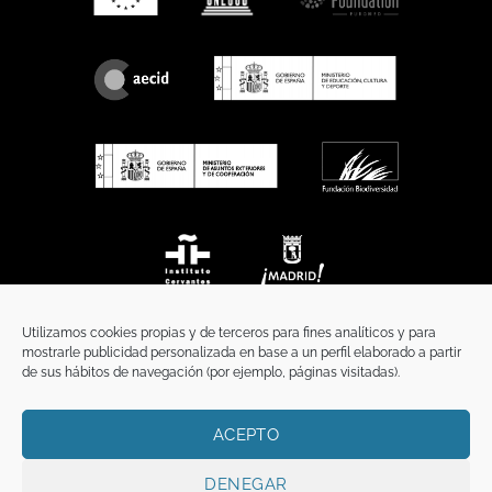
Utilizamos cookies propias y de terceros para fines analíticos y para
mostrarle publicidad personalizada en base a un perfil elaborado a partir
de sus hábitos de navegación (por ejemplo, páginas visitadas).
ACEPTO
INICIO
COMUNICACIÓN
CONTACTO
AVISO LEGAL
POLÍTICA DE PRIVACIDAD
POLÍTICA DE COOKIES
TÉRMINOS Y CONDICIONES
DENEGAR