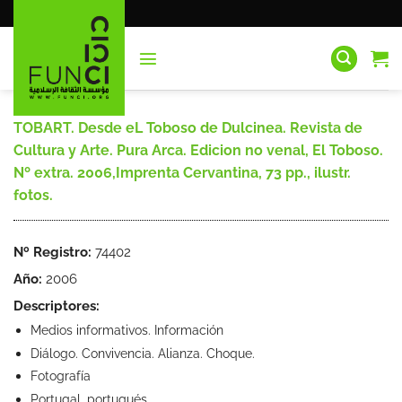
Saltar
al
contenido
TOBART. Desde eL Toboso de Dulcinea. Revista de
Cultura y Arte. Pura Arca. Edicion no venal, El Toboso.
Nº extra. 2006,Imprenta Cervantina, 73 pp., ilustr.
fotos.
Nº Registro:
74402
Año:
2006
Descriptores:
Medios informativos. Información
Diálogo. Convivencia. Alianza. Choque.
Fotografía
Portugal, portugués