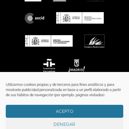
Utilizamos cookies propias y de terceros para fines analíticos y para
mostrarle publicidad personalizada en base a un perfil elaborado a partir
de sus hábitos de navegación (por ejemplo, páginas visitadas).
ACEPTO
INICIO
COMUNICACIÓN
CONTACTO
AVISO LEGAL
POLÍTICA DE PRIVACIDAD
POLÍTICA DE COOKIES
TÉRMINOS Y CONDICIONES
DENEGAR