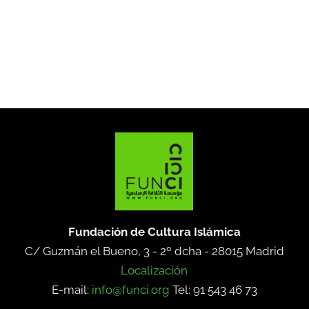
Fundación de Cultura Islámica
C/ Guzmán el Bueno, 3 - 2º dcha -
28015 Madrid
Localización
E-mail:
info@funci.org
Tel: 91 543 46 73