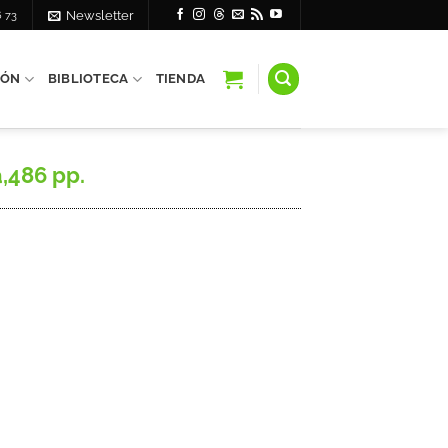
6 73
Newsletter
IÓN
BIBLIOTECA
TIENDA
,486 pp.