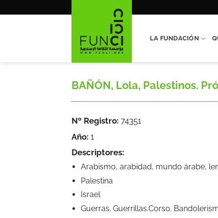
Saltar
al
contenido
LA FUNDACIÓN
Q
BAÑÓN, Lola, Palestinos. Pró
Nº Registro:
74351
Año:
1
Descriptores:
Arabismo, arabidad, mundo árabe, leng
Palestina
Israel
Guerras. Guerrillas.Corso. Bandoleris