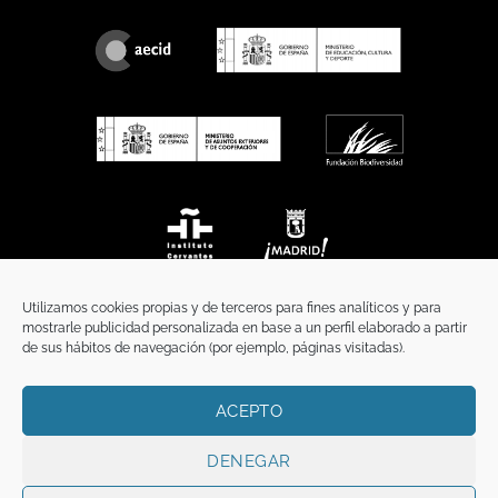
Utilizamos cookies propias y de terceros para fines analíticos y para
mostrarle publicidad personalizada en base a un perfil elaborado a partir
de sus hábitos de navegación (por ejemplo, páginas visitadas).
ACEPTO
INICIO
COMUNICACIÓN
CONTACTO
AVISO LEGAL
POLÍTICA DE PRIVACIDAD
POLÍTICA DE COOKIES
TÉRMINOS Y CONDICIONES
DENEGAR
Copyright 2026 ©
Funci
FUNCI es titular de los derechos de propiedad