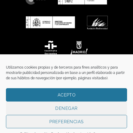
Utilizamos cookies propias y de terceros para fines analíticos y para
mostrarle publicidad personalizada en base a un perfil elaborado a partir
de sus hábitos de navegación (por ejemplo, páginas visitadas).
ACEPTO
INICIO
COMUNICACIÓN
CONTACTO
AVISO LEGAL
POLÍTICA DE PRIVACIDAD
POLÍTICA DE COOKIES
TÉRMINOS Y CONDICIONES
DENEGAR
Copyright 2026 ©
Funci
FUNCI es titular de los derechos de propiedad
intelectual e industrial de este sitio web, y es también titular o tiene la
PREFERENCIAS
correspondiente licencia sobre los derechos de propiedad intelectual,
industrial y de imagen sobre los contenidos disponibles a través del mismo.