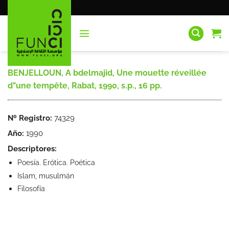
Saltar
al
contenido
BENJELLOUN, A bdelmajid, Une mouette réveillée
d"une tempête, Rabat, 1990, s.p., 16 pp.
Nº Registro:
74329
Año:
1990
Descriptores:
Poesía. Erótica. Poética
Islam, musulmán
Filosofía