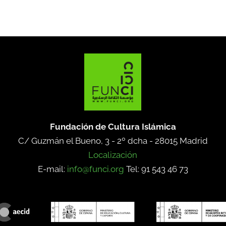
Fundación de Cultura Islámica
C/ Guzmán el Bueno, 3 - 2º dcha -
28015 Madrid
Localización
E-mail:
info@funci.org
Tel: 91 543 46 73