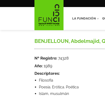
Saltar
al
contenido
LA FUNDACIÓN
Q
BENJELLOUN, Abdelmajid, Qui t
Nº Registro:
74328
Año:
1989
Descriptores:
Filosofía
Poesía. Erótica. Poética
Islam, musulmán