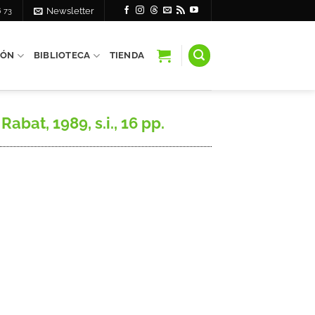
6 73
Newsletter
IÓN
BIBLIOTECA
TIENDA
bat, 1989, s.i., 16 pp.