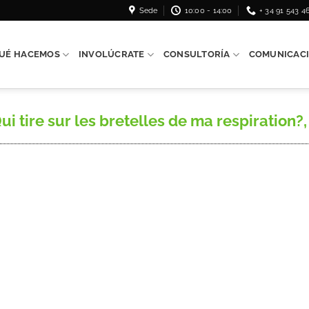
Sede
10:00 - 14:00
+ 34 91 543 4
UÉ HACEMOS
INVOLÚCRATE
CONSULTORÍA
COMUNICAC
ire sur les bretelles de ma respiration?, Ra