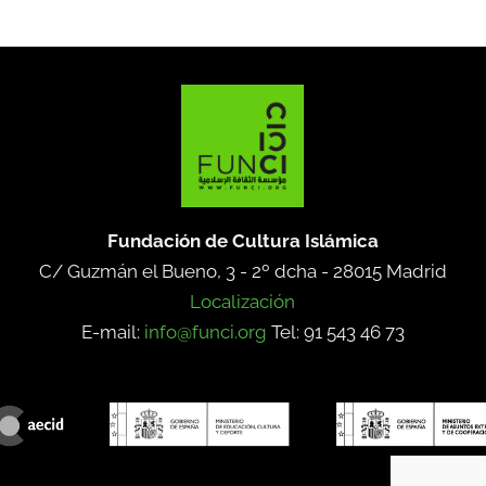
Fundación de Cultura Islámica
C/ Guzmán el Bueno, 3 - 2º dcha -
28015 Madrid
Localización
E-mail:
info@funci.org
Tel: 91 543 46 73