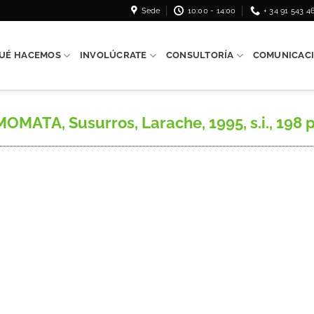
Sede
10:00 - 14:00
+ 34 91 543 4
UÉ HACEMOS
INVOLÚCRATE
CONSULTORÍA
COMUNICAC
TA, Susurros, Larache, 1995, s.i., 198 p