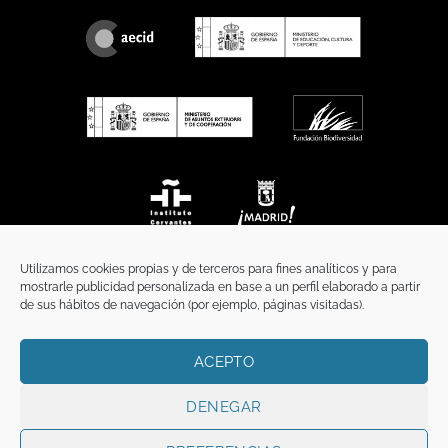
Utilizamos cookies propias y de terceros para fines analíticos y para
mostrarle publicidad personalizada en base a un perfil elaborado a partir
de sus hábitos de navegación (por ejemplo, páginas visitadas).
ACEPTO
INICIO
COMUNICACIÓN
CONTACTO
AVISO LEGAL
POLÍTICA DE PRIVACIDAD
POLÍTICA DE COOKIES
TÉRMINOS Y CONDICIONES
DENEGAR
Copyright 2026 ©
Funci
FUNCI es titular de los derechos de propiedad