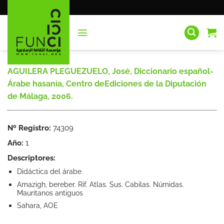
Saltar
al
contenido
AGUILERA PLEGUEZUELO, José, Diccionario español-
Árabe hasaní­a, Centro deEdiciones de la Diputación
de Málaga, 2006.
Nº Registro:
74309
Año:
1
Descriptores:
Didáctica del árabe
Amazigh, bereber. Rif. Atlas. Sus. Cabilas. Númidas.
Mauritanos antiguos
Sahara, AOE