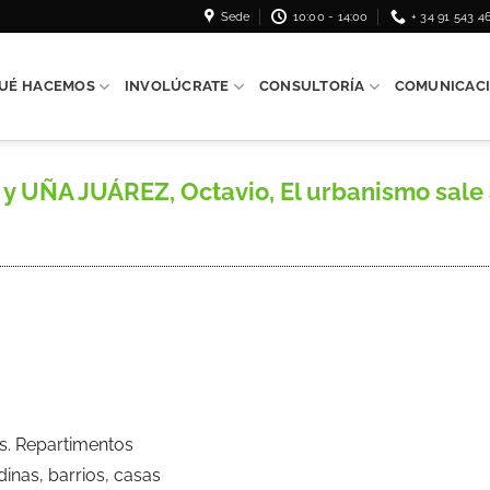
Sede
10:00 - 14:00
+ 34 91 543 4
UÉ HACEMOS
INVOLÚCRATE
CONSULTORÍA
COMUNICAC
UÑA JUÁREZ, Octavio, El urbanismo sale al
s. Repartimentos
nas, barrios, casas