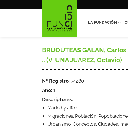
Saltar
al
contenido
LA FUNDACIÓN
Q
BRUQUTEAS GALÁN, Carlos, y 
.. (V. UÑA JUÁREZ, Octavio)
Nº Registro:
74280
Año:
1
Descriptores:
Madrid y alfoz
Migraciones. Población. Ropoblacione
Urbanismo. Conceptos. Ciudades, medi