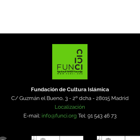
Fundación de Cultura Islámica
C/ Guzmán el Bueno, 3 - 2º dcha -
28015 Madrid
Localización
E-mail:
info@funci.org
Tel: 91 543 46 73