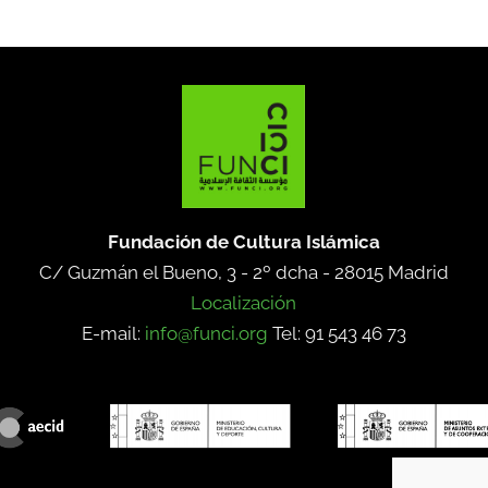
Fundación de Cultura Islámica
C/ Guzmán el Bueno, 3 - 2º dcha -
28015 Madrid
Localización
E-mail:
info@funci.org
Tel: 91 543 46 73