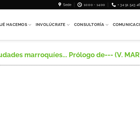
Sede
10:00 - 14:00
+ 34 91 543 4
UÉ HACEMOS
INVOLÚCRATE
CONSULTORÍA
COMUNICAC
dades marroquíes... Prólogo de--- (V. M