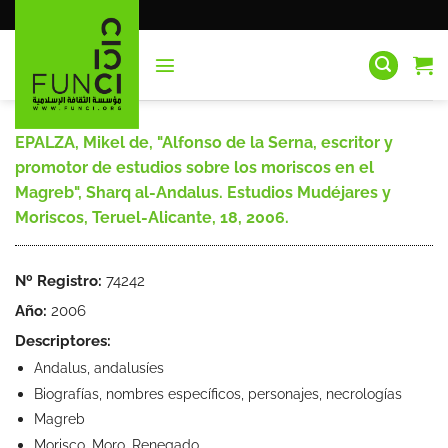
Saltar
al
contenido
EPALZA, Mikel de, "Alfonso de la Serna, escritor y
promotor de estudios sobre los moriscos en el
Magreb", Sharq al-Andalus. Estudios Mudéjares y
Moriscos, Teruel-Alicante, 18, 2006.
Nº Registro:
74242
Año:
2006
Descriptores:
Andalus, andalusíes
Biografías, nombres específicos, personajes, necrologías
Magreb
Morisco. Moro. Renegado