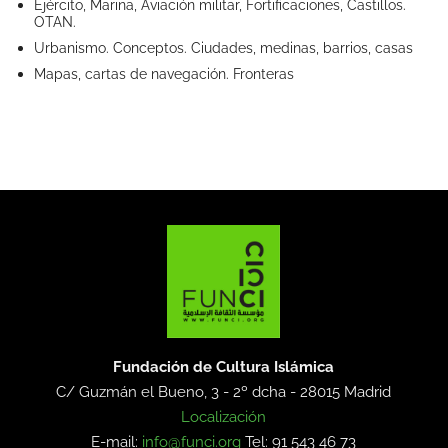
Ejército, Marina, Aviación militar, Fortificaciones, Castillos.
OTAN.
Urbanismo. Conceptos. Ciudades, medinas, barrios, casas
Mapas, cartas de navegación. Fronteras
Fundación de Cultura Islámica
C/ Guzmán el Bueno, 3 - 2º dcha -
28015 Madrid
Localización
E-mail:
info@funci.org
Tel: 91 543 46 73