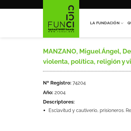
Saltar
al
contenido
LA FUNDACIÓN
Q
MANZANO, Miguel Ángel, De mu
violenta, política, religión y
Nº Registro:
74204
Año:
2004
Descriptores:
Esclavitud y cautiverio, prisioneros. R