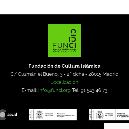
Fundación de Cultura Islámica
C/ Guzmán el Bueno, 3 - 2º dcha -
28015 Madrid
Localización
E-mail:
info@funci.org
Tel: 91 543 46 73