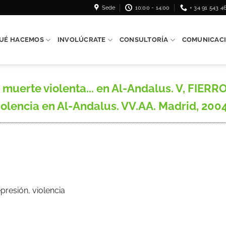
Sede
10:00 - 14:00
+ 34 91 543 4
UÉ HACEMOS
INVOLÚCRATE
CONSULTORÍA
COMUNICAC
erte violenta... en Al-Andalus. V, FIERRO
 violencia en Al-Andalus. VV.AA. Madrid, 200
epresión, violencia