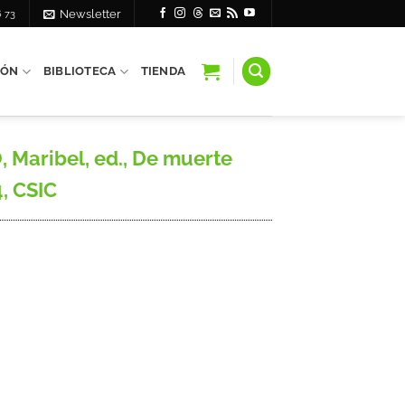
6 73
Newsletter
IÓN
BIBLIOTECA
TIENDA
, Maribel, ed., De muerte
4, CSIC