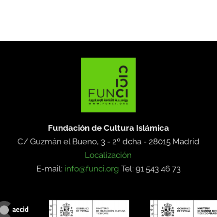
Fundación de Cultura Islámica
C/ Guzmán el Bueno, 3 - 2º dcha -
28015 Madrid
Localización
E-mail:
info@funci.org
Tel: 91 543 46 73