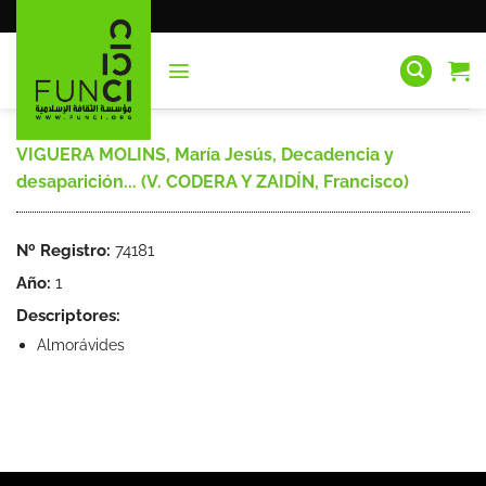
Saltar
al
contenido
VIGUERA MOLINS, María Jesús, Decadencia y
desaparición... (V. CODERA Y ZAIDÍN, Francisco)
Nº Registro:
74181
Año:
1
Descriptores:
Almorávides