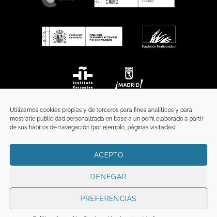
Utilizamos cookies propias y de terceros para fines analíticos y para
mostrarle publicidad personalizada en base a un perfil elaborado a partir
de sus hábitos de navegación (por ejemplo, páginas visitadas).
ACEPTO
INICIO
COMUNICACIÓN
CONTACTO
AVISO LEGAL
POLÍTICA DE PRIVACIDAD
POLÍTICA DE COOKIES
TÉRMINOS Y CONDICIONES
DENEGAR
Copyright 2026 ©
Funci
FUNCI es titular de los derechos de propiedad
intelectual e industrial de este sitio web, y es también titular o tiene la
PREFERENCIAS
correspondiente licencia sobre los derechos de propiedad intelectual,
industrial y de imagen sobre los contenidos disponibles a través del mismo.