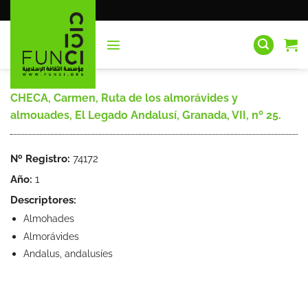
Saltar
al
contenido
CHECA, Carmen, Ruta de los almorávides y
almouades, El Legado Andalusí, Granada, VII, nº 25.
Nº Registro:
74172
Año:
1
Descriptores:
Almohades
Almorávides
Andalus, andalusíes