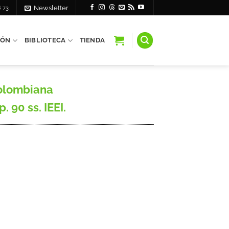
6 73
Newsletter
IÓN
BIBLIOTECA
TIENDA
Colombiana
 90 ss. IEEI.