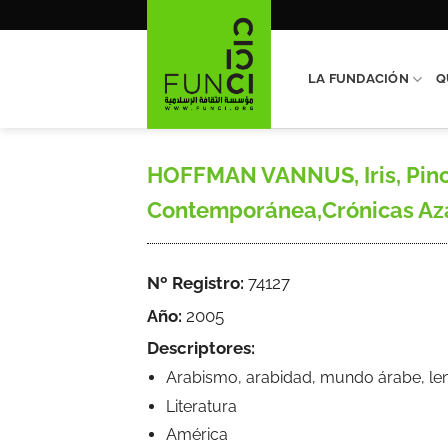
Saltar
al
contenido
LA FUNDACIÓN
Q
HOFFMAN VANNUS, Iris, Pince
Contemporánea,Crónicas Azaha
Nº Registro:
74127
Año:
2005
Descriptores:
Arabismo, arabidad, mundo árabe, leng
Literatura
América