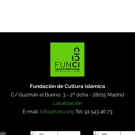
Fundación de Cultura Islámica
C/ Guzmán el Bueno, 3 - 2º dcha -
28015 Madrid
Localización
E-mail:
info@funci.org
Tel: 91 543 46 73