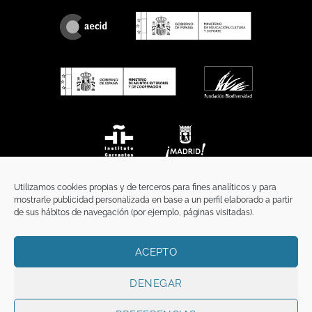
Utilizamos cookies propias y de terceros para fines analíticos y para
mostrarle publicidad personalizada en base a un perfil elaborado a partir
de sus hábitos de navegación (por ejemplo, páginas visitadas).
ACEPTO
INICIO
COMUNICACIÓN
CONTACTO
AVISO LEGAL
POLÍTICA DE PRIVACIDAD
POLÍTICA DE COOKIES
TÉRMINOS Y CONDICIONES
DENEGAR
Copyright 2026 ©
Funci
FUNCI es titular de los derechos de propiedad