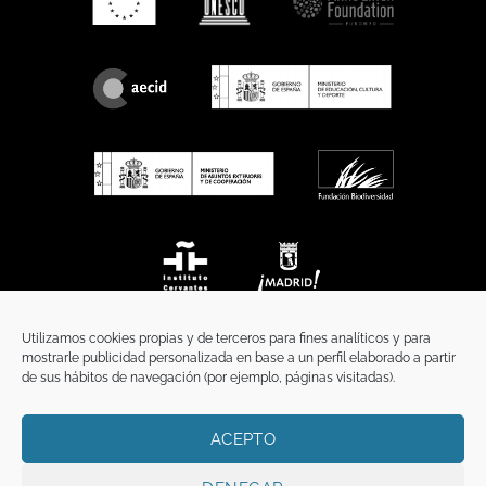
Utilizamos cookies propias y de terceros para fines analíticos y para
mostrarle publicidad personalizada en base a un perfil elaborado a partir
de sus hábitos de navegación (por ejemplo, páginas visitadas).
ACEPTO
INICIO
COMUNICACIÓN
CONTACTO
AVISO LEGAL
POLÍTICA DE PRIVACIDAD
POLÍTICA DE COOKIES
TÉRMINOS Y CONDICIONES