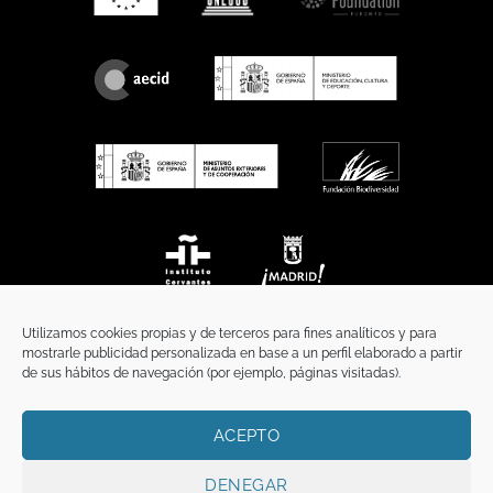
Utilizamos cookies propias y de terceros para fines analíticos y para
mostrarle publicidad personalizada en base a un perfil elaborado a partir
de sus hábitos de navegación (por ejemplo, páginas visitadas).
ACEPTO
INICIO
COMUNICACIÓN
CONTACTO
AVISO LEGAL
POLÍTICA DE PRIVACIDAD
POLÍTICA DE COOKIES
TÉRMINOS Y CONDICIONES
DENEGAR