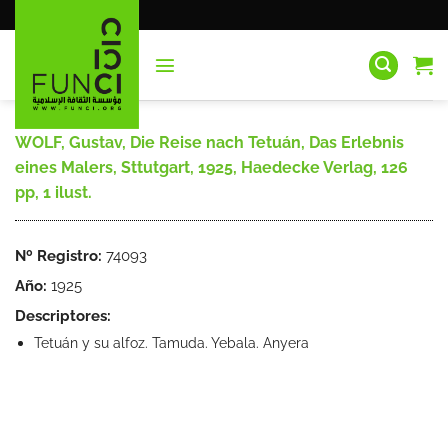
Saltar
al
contenido
WOLF, Gustav, Die Reise nach Tetuán, Das Erlebnis
eines Malers, Sttutgart, 1925, Haedecke Verlag, 126
pp, 1 ilust.
Nº Registro:
74093
Año:
1925
Descriptores:
Tetuán y su alfoz. Tamuda. Yebala. Anyera