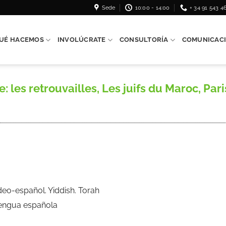
Sede
10:00 - 14:00
+ 34 91 543 4
UÉ HACEMOS
INVOLÚCRATE
CONSULTORÍA
COMUNICAC
s retrouvailles, Les juifs du Maroc, Paris,
eo-español. Yiddish. Torah
Lengua española