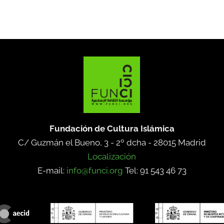
Fundación de Cultura Islámica
C/ Guzmán el Bueno, 3 - 2º dcha -
28015 Madrid
Localización
E-mail:
info@funci.org
Tel: 91 543 46 73