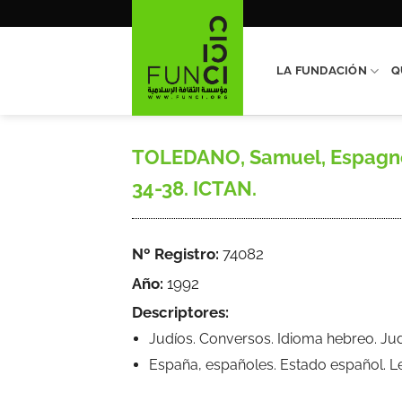
Saltar
al
contenido
LA FUNDACIÓN
Q
TOLEDANO, Samuel, Espagne: le
34-38. ICTAN.
Nº Registro:
74082
Año:
1992
Descriptores:
Judíos. Conversos. Idioma hebreo. Jud
España, españoles. Estado español. 