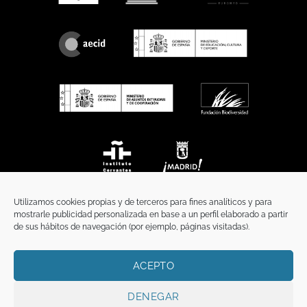
Utilizamos cookies propias y de terceros para fines analíticos y para
mostrarle publicidad personalizada en base a un perfil elaborado a partir
de sus hábitos de navegación (por ejemplo, páginas visitadas).
ACEPTO
INICIO
COMUNICACIÓN
CONTACTO
AVISO LEGAL
POLÍTICA DE PRIVACIDAD
POLÍTICA DE COOKIES
TÉRMINOS Y CONDICIONES
DENEGAR