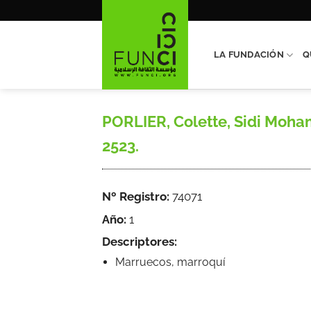
Saltar
al
contenido
LA FUNDACIÓN
Q
PORLIER, Colette, Sidi Mohame
2523.
Nº Registro:
74071
Año:
1
Descriptores:
Marruecos, marroquí