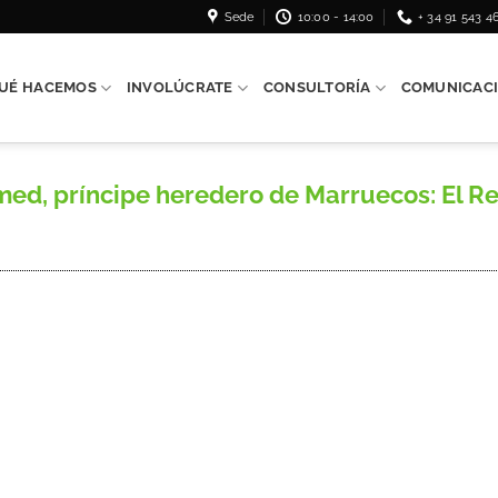
Sede
10:00 - 14:00
+ 34 91 543 4
UÉ HACEMOS
INVOLÚCRATE
CONSULTORÍA
COMUNICAC
d, príncipe heredero de Marruecos: El Rey y 