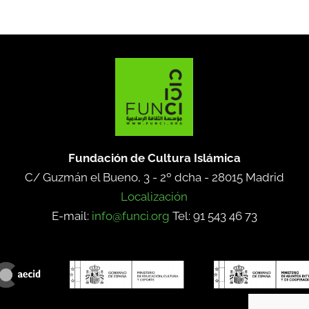
Fundación de Cultura Islámica
C/ Guzmán el Bueno, 3 - 2º dcha -
28015 Madrid
Localización
E-mail:
info@funci.org
Tel: 91 543 46 73