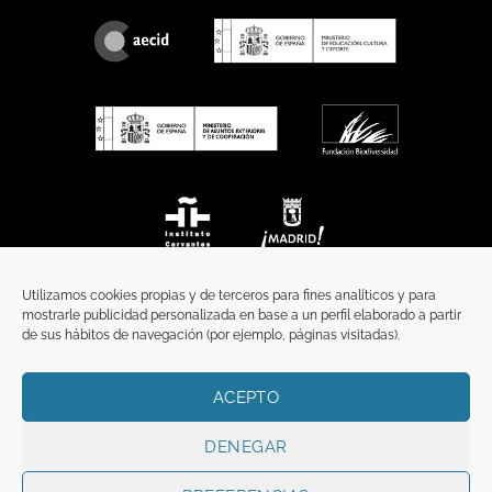
Utilizamos cookies propias y de terceros para fines analíticos y para
mostrarle publicidad personalizada en base a un perfil elaborado a partir
de sus hábitos de navegación (por ejemplo, páginas visitadas).
ACEPTO
INICIO
COMUNICACIÓN
CONTACTO
AVISO LEGAL
POLÍTICA DE PRIVACIDAD
POLÍTICA DE COOKIES
TÉRMINOS Y CONDICIONES
DENEGAR
Copyright 2026 ©
Funci
FUNCI es titular de los derechos de propiedad
intelectual e industrial de este sitio web, y es también titular o tiene la