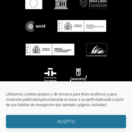
Utilizamos cookies propias y de terceros para fines analíticos y para
mostrarle publicidad personalizada en base a un perfil elaborado a partir
de sus hábitos de navegación (por ejemplo, páginas visitadas).
ACEPTO
INICIO
COMUNICACIÓN
CONTACTO
AVISO LEGAL
POLÍTICA DE PRIVACIDAD
POLÍTICA DE COOKIES