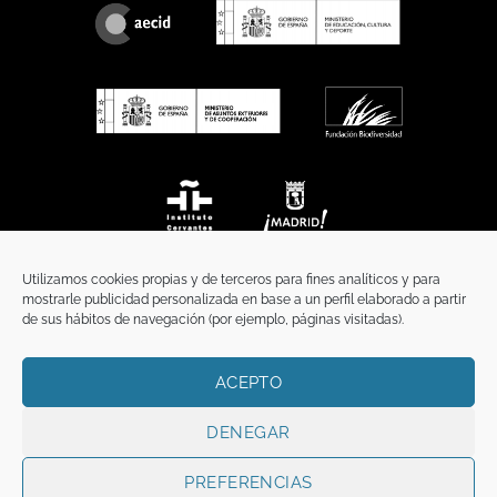
Utilizamos cookies propias y de terceros para fines analíticos y para
mostrarle publicidad personalizada en base a un perfil elaborado a partir
de sus hábitos de navegación (por ejemplo, páginas visitadas).
ACEPTO
INICIO
COMUNICACIÓN
CONTACTO
AVISO LEGAL
POLÍTICA DE PRIVACIDAD
POLÍTICA DE COOKIES
TÉRMINOS Y CONDICIONES
DENEGAR
Copyright 2026 ©
Funci
FUNCI es titular de los derechos de propiedad
intelectual e industrial de este sitio web, y es también titular o tiene la
PREFERENCIAS