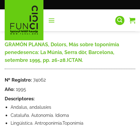
Saltar
al
contenido
GRAMÓN PLANAS, Dolors, Más sobre toponimia
penedesenca: La Múnia, Serra dòr, Barcelona,
setembre 1995, pp. 26-28.ICTAN.
Nº Registro:
74062
Año:
1995
Descriptores:
Andalus, andalusíes
Cataluña. Autonomía. Idioma
Lingüistica. Antroponimia.Toponimia