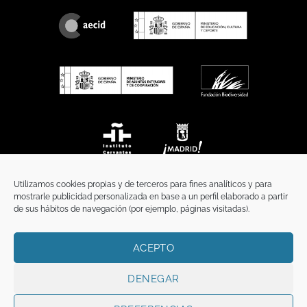
Utilizamos cookies propias y de terceros para fines analíticos y para
mostrarle publicidad personalizada en base a un perfil elaborado a partir
de sus hábitos de navegación (por ejemplo, páginas visitadas).
ACEPTO
INICIO
COMUNICACIÓN
CONTACTO
AVISO LEGAL
POLÍTICA DE PRIVACIDAD
POLÍTICA DE COOKIES
TÉRMINOS Y CONDICIONES
DENEGAR
Copyright 2026 ©
Funci
FUNCI es titular de los derechos de propiedad
intelectual e industrial de este sitio web, y es también titular o tiene la