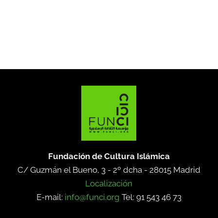
Fundación de Cultura Islámica
C/ Guzmán el Bueno, 3 - 2º dcha -
28015 Madrid
Localización
E-mail:
info@funci.org
Tel: 91 543 46 73