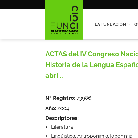
Saltar
al
contenido
LA FUNDACIÓN
Q
ACTAS del IV Congreso Nacion
Historia de la Lengua Españ
abri...
Nº Registro:
73986
Año:
2004
Descriptores:
Literatura
Lingüistica. Antroponimia.Toponimia