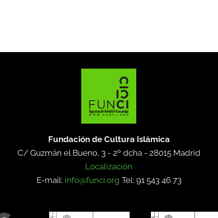
Fundación de Cultura Islámica
C/ Guzmán el Bueno, 3 - 2º dcha -
28015 Madrid
Localización
E-mail:
info@funci.org
Tel: 91 543 46 73