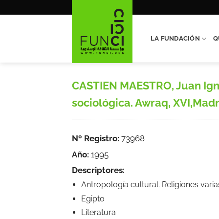
Saltar
al
contenido
LA FUNDACIÓN
Q
CASTIEN MAESTRO, Juan Ignaci
sociológica. Awraq, XVI,Mad
Nº Registro:
73968
Año:
1995
Descriptores:
Antropología cultural. Religiones varia
Egipto
Literatura