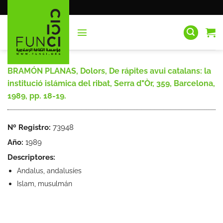
Saltar
al
contenido
BRAMÓN PLANAS, Dolors, De rápites avui catalans: la
institució islámica del ribat, Serra d"Òr, 359, Barcelona,
1989, pp. 18-19.
Nº Registro:
73948
Año:
1989
Descriptores:
Andalus, andalusíes
Islam, musulmán