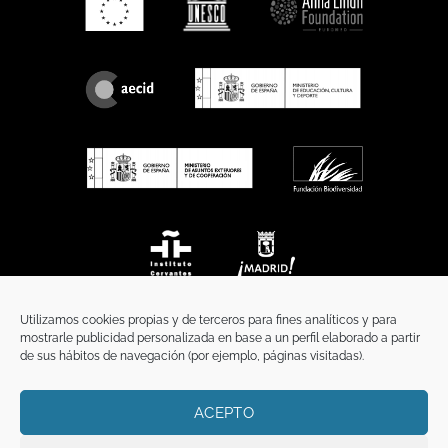
Utilizamos cookies propias y de terceros para fines analíticos y para
mostrarle publicidad personalizada en base a un perfil elaborado a partir
de sus hábitos de navegación (por ejemplo, páginas visitadas).
ACEPTO
INICIO
COMUNICACIÓN
CONTACTO
AVISO LEGAL
POLÍTICA DE PRIVACIDAD
POLÍTICA DE COOKIES