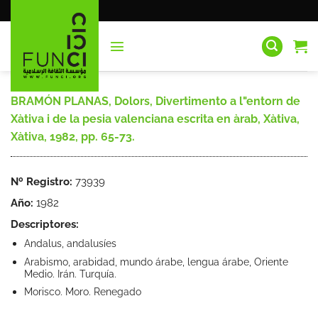
Saltar
al
contenido
BRAMÓN PLANAS, Dolors, Divertimento a l"entorn de
Xàtiva i de la pesia valenciana escrita en àrab, Xàtiva,
Xàtiva, 1982, pp. 65-73.
Nº Registro:
73939
Año:
1982
Descriptores:
Andalus, andalusíes
Arabismo, arabidad, mundo árabe, lengua árabe, Oriente
Medio. Irán. Turquía.
Morisco. Moro. Renegado