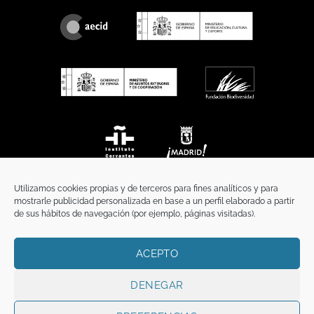
Utilizamos cookies propias y de terceros para fines analíticos y para
mostrarle publicidad personalizada en base a un perfil elaborado a partir
de sus hábitos de navegación (por ejemplo, páginas visitadas).
ACEPTO
INICIO
COMUNICACIÓN
CONTACTO
AVISO LEGAL
POLÍTICA DE PRIVACIDAD
POLÍTICA DE COOKIES
TÉRMINOS Y CONDICIONES
DENEGAR
Copyright 2026 ©
Funci
FUNCI es titular de los derechos de propiedad