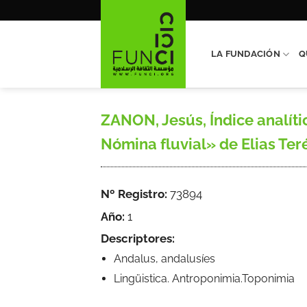
Saltar
al
contenido
LA FUNDACIÓN
Q
ZANON, Jesús, Índice analíti
Nómina fluvial» de Elias Ter
Nº Registro:
73894
Año:
1
Descriptores:
Andalus, andalusíes
Lingüistica. Antroponimia.Toponimia