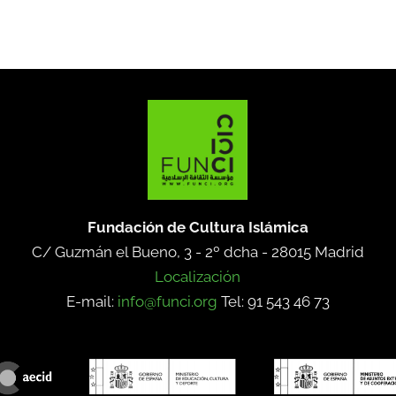
Fundación de Cultura Islámica
C/ Guzmán el Bueno, 3 - 2º dcha -
28015 Madrid
Localización
E-mail:
info@funci.org
Tel: 91 543 46 73