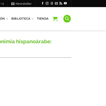
6 73
Newsletter
IÓN
BIBLIOTECA
TIENDA
ponimia hispanoárabe: