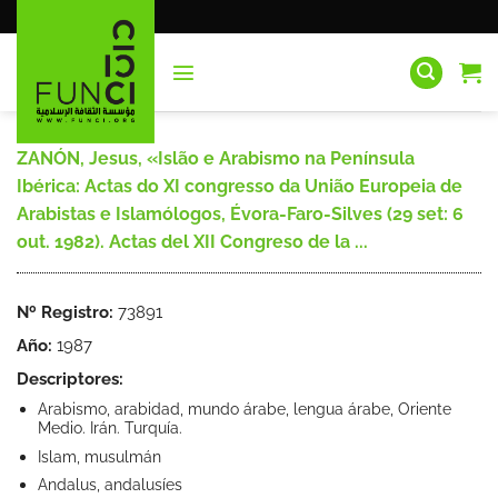
Saltar
al
contenido
ZANÓN, Jesus, «Islão e Arabismo na Península
Ibérica: Actas do XI congresso da União Europeia de
Arabistas e Islamólogos, Évora-Faro-Silves (29 set: 6
out. 1982). Actas del XII Congreso de la ...
Nº Registro:
73891
Año:
1987
Descriptores:
Arabismo, arabidad, mundo árabe, lengua árabe, Oriente
Medio. Irán. Turquía.
Islam, musulmán
Andalus, andalusíes