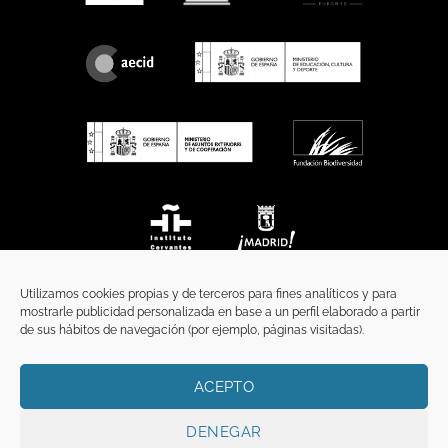
Utilizamos cookies propias y de terceros para fines analíticos y para
mostrarle publicidad personalizada en base a un perfil elaborado a partir
de sus hábitos de navegación (por ejemplo, páginas visitadas).
ACEPTO
INICIO
COMUNICACIÓN
CONTACTO
AVISO LEGAL
POLÍTICA DE PRIVACIDAD
POLÍTICA DE COOKIES
TÉRMINOS Y CONDICIONES
DENEGAR