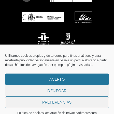
Utilizamos cookies propias y de terceros para fines analíticos y para
mostrarle publicidad personalizada en base a un perfil elaborado a partir
de sus hábitos de navegación (por ejemplo, páginas visitadas).
ACEPTO
INICIO
COMUNICACIÓN
CONTACTO
AVISO LEGAL
POLÍTICA DE PRIVACIDAD
POLÍTICA DE COOKIES
TÉRMINOS Y CONDICIONES
DENEGAR
Copyright 2026 ©
Funci
FUNCI es titular de los derechos de propiedad
intelectual e industrial de este sitio web, y es también titular o tiene la
PREFERENCIAS
correspondiente licencia sobre los derechos de propiedad intelectual,
industrial y de imagen sobre los contenidos disponibles a través del mismo.
Política de cookies
Declaración de privacidad
Impressum