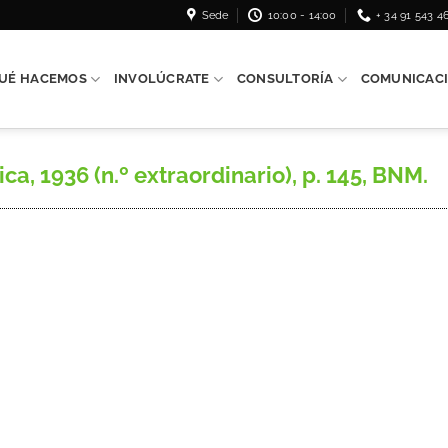
Sede
10:00 - 14:00
+ 34 91 543 4
UÉ HACEMOS
INVOLÚCRATE
CONSULTORÍA
COMUNICAC
a, 1936 (n.º extraordinario), p. 145, BNM.