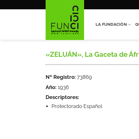
Saltar
al
contenido
LA FUNDACIÓN
Q
«ZELUÁN», La Gaceta de Áfric
Nº Registro:
73869
Año:
1936
Descriptores:
Protectorado Español