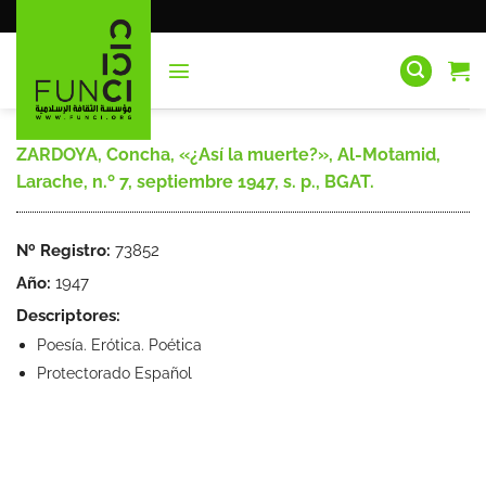
Saltar
al
contenido
ZARDOYA, Concha, «¿Así la muerte?», Al-Motamid,
Larache, n.º 7, septiembre 1947, s. p., BGAT.
Nº Registro:
73852
Año:
1947
Descriptores:
Poesía. Erótica. Poética
Protectorado Español