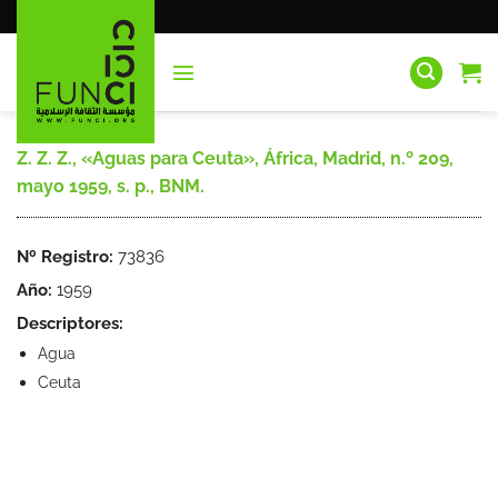
Saltar
al
contenido
Z. Z. Z., «Aguas para Ceuta», África, Madrid, n.º 209,
mayo 1959, s. p., BNM.
Nº Registro:
73836
Año:
1959
Descriptores:
Agua
Ceuta