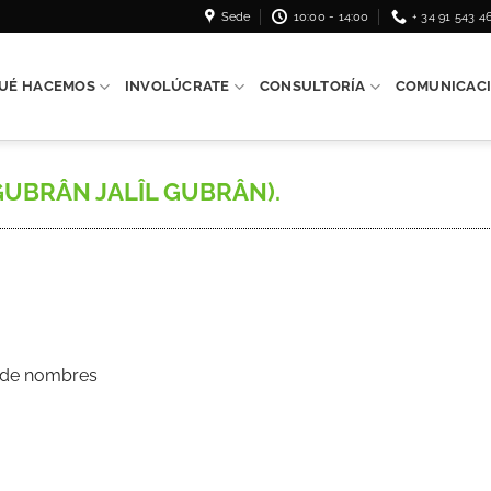
Sede
10:00 - 14:00
+ 34 91 543 4
UÉ HACEMOS
INVOLÚCRATE
CONSULTORÍA
COMUNICAC
GUBRÂN JALÎL GUBRÂN).
s de nombres