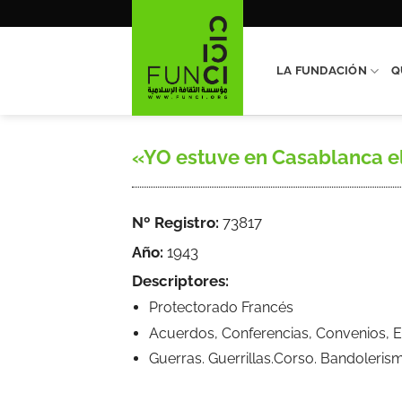
Saltar
al
contenido
LA FUNDACIÓN
Q
«YO estuve en Casablanca el 
Nº Registro:
73817
Año:
1943
Descriptores:
Protectorado Francés
Acuerdos, Conferencias, Convenios, E
Guerras. Guerrillas.Corso. Bandoleris