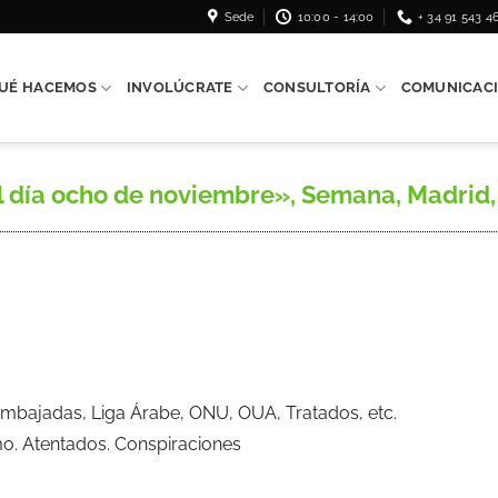
Sede
10:00 - 14:00
+ 34 91 543 4
UÉ HACEMOS
INVOLÚCRATE
CONSULTORÍA
COMUNICAC
día ocho de noviembre», Semana, Madrid, n.º
mbajadas, Liga Árabe, ONU, OUA, Tratados, etc.
mo. Atentados. Conspiraciones