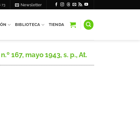
6 73
Newsletter
IÓN
BIBLIOTECA
TIENDA
 167, mayo 1943, s. p., At.