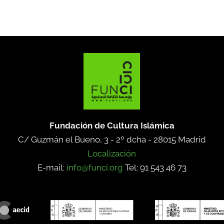
Fundación de Cultura Islámica
C/ Guzmán el Bueno, 3 - 2º dcha -
28015 Madrid
Localización
E-mail:
info@funci.org
Tel: 91 543 46 73