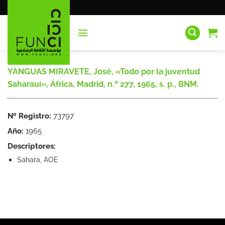
Saltar
al
contenido
YANGUAS MIRAVETE, José, «Todo por la juventud
Saharauí», África, Madrid, n.º 277, 1965, s. p., BNM.
Nº Registro:
73797
Año:
1965
Descriptores:
Sahara, AOE