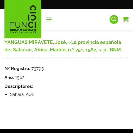
Saltar
al
contenido
YANGUAS MIRAVETE, José, «La provincia española
del Sáhara», África, Madrid, n.º 251, 1962, s. p., BNM.
Nº Registro:
73795
Año:
1962
Descriptores:
Sahara, AOE