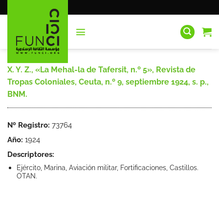
Saltar
al
contenido
X. Y. Z., «La Mehal-la de Tafersit, n.º 5», Revista de
Tropas Coloniales, Ceuta, n.º 9, septiembre 1924, s. p.,
BNM.
Nº Registro:
73764
Año:
1924
Descriptores:
Ejército, Marina, Aviación militar, Fortificaciones, Castillos.
OTAN.