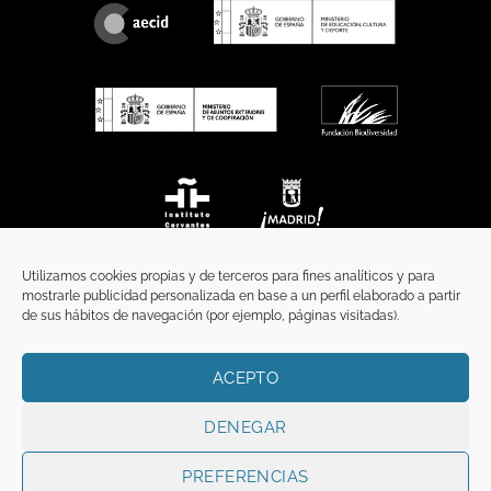
Utilizamos cookies propias y de terceros para fines analíticos y para
mostrarle publicidad personalizada en base a un perfil elaborado a partir
de sus hábitos de navegación (por ejemplo, páginas visitadas).
ACEPTO
INICIO
COMUNICACIÓN
CONTACTO
AVISO LEGAL
POLÍTICA DE PRIVACIDAD
POLÍTICA DE COOKIES
TÉRMINOS Y CONDICIONES
DENEGAR
Copyright 2026 ©
Funci
FUNCI es titular de los derechos de propiedad
intelectual e industrial de este sitio web, y es también titular o tiene la
PREFERENCIAS