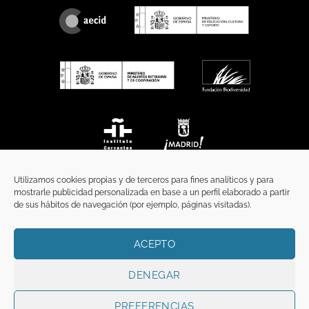
Utilizamos cookies propias y de terceros para fines analíticos y para
mostrarle publicidad personalizada en base a un perfil elaborado a partir
de sus hábitos de navegación (por ejemplo, páginas visitadas).
ACEPTO
INICIO
COMUNICACIÓN
CONTACTO
AVISO LEGAL
POLÍTICA DE PRIVACIDAD
POLÍTICA DE COOKIES
TÉRMINOS Y CONDICIONES
DENEGAR
Copyright 2026 ©
Funci
FUNCI es titular de los derechos de propiedad
intelectual e industrial de este sitio web, y es también titular o tiene la
PREFERENCIAS