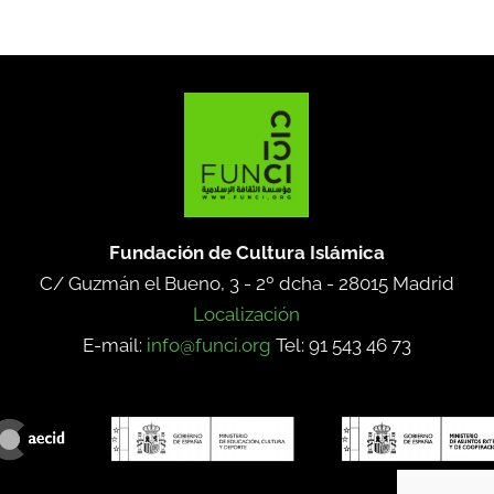
Fundación de Cultura Islámica
C/ Guzmán el Bueno, 3 - 2º dcha -
28015 Madrid
Localización
E-mail:
info@funci.org
Tel: 91 543 46 73