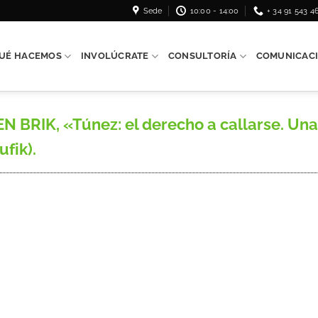
Sede
10:00 - 14:00
+ 34 91 543 4
UÉ HACEMOS
INVOLÚCRATE
CONSULTORÍA
COMUNICAC
N BRIK, «Túnez: el derecho a callarse. Un
ufik).