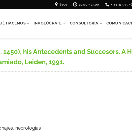
Sede
10:00 - 14:00
+ 34 91 543 4
UÉ HACEMOS
INVOLÚCRATE
CONSULTORÍA
COMUNICAC
l. 1450), his Antecedents and Succesors. A H
jamiado, Leiden, 1991.
onajes, necrologías