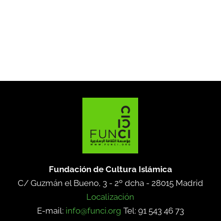
Fundación de Cultura Islámica
C/ Guzmán el Bueno, 3 - 2º dcha -
28015 Madrid
Localización
E-mail:
info@funci.org
Tel: 91 543 46 73