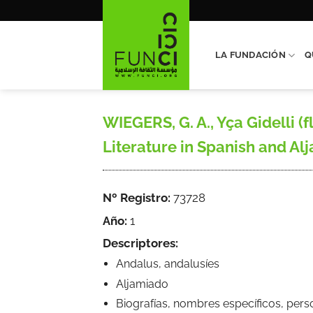
Saltar
al
contenido
LA FUNDACIÓN
Q
WIEGERS, G. A., Yça Gidelli (f
Literature in Spanish and Al
Nº Registro:
73728
Año:
1
Descriptores:
Andalus, andalusíes
Aljamiado
Biografías, nombres específicos, pers