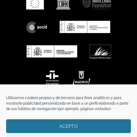
Utilizamos cookies propias y de terceros para fines analíticos y para
mostrarle publicidad personalizada en base a un perfil elaborado a partir
de sus hábitos de navegación (por ejemplo, páginas visitadas).
ACEPTO
INICIO
COMUNICACIÓN
CONTACTO
AVISO LEGAL
POLÍTICA DE PRIVACIDAD
POLÍTICA DE COOKIES