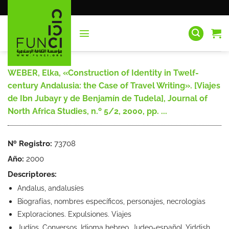
Saltar
al
contenido
WEBER, Elka, «Construction of Identity in Twelf-
century Andalusia: the Case of Travel Writing». [Viajes
de Ibn Jubayr y de Benjamín de Tudela], Journal of
North Africa Studies, n.º 5/2, 2000, pp. ...
Nº Registro:
73708
Año:
2000
Descriptores:
Andalus, andalusíes
Biografías, nombres específicos, personajes, necrologías
Exploraciones. Expulsiones. Viajes
Judíos. Conversos. Idioma hebreo. Judeo-español. Yiddish.